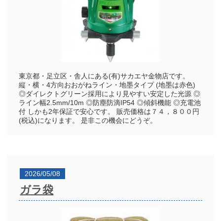
東京都・足立区・舎人にある(有)サカエヤ金物店です。
縦・横・4方向おおがねライン・地墨タイプ (地墨は赤色)
◎ダイレクトグリーン採用により見やすい安定した光源 ◎
ライン幅2.5mm/10m ◎防塵防滴IP54 ◎傾斜機能 ◎充電池
付 しかも2年保証で安心です。 販売価格は７４，８００円
(税込)になります。 是非この機会にどうぞ。
2026/05/08
ガラ袋