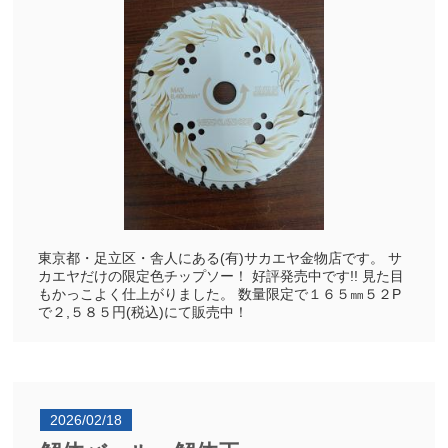
東京都・足立区・舎人にある(有)サカエヤ金物店です。 サ
カエヤだけの限定色チップソー！ 好評発売中です!! 見た目
もかっこよく仕上がりました。 数量限定で１６５㎜５２P
で２,５８５円(税込)にて販売中！
2026/02/18