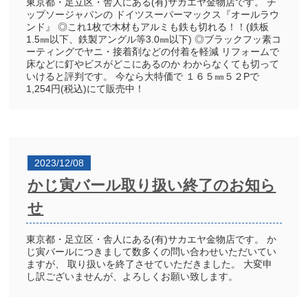
東京都・足立区・舎人にある(有)サカエヤ金物店です。 チ
ップソージャパンの ドイツスーパーマックス『オールラウ
ンド』 ◎これ1枚で木材もアルミも鉄も切れる！！(鉄板
1.5㎜以下、鉄製アングル等3.0㎜以下) ◎ブラックフッ素コ
ーティングでヤニ・接着剤などの付着を軽減 リフォームで
床などに釘やビスがどこにあるのか わからなくても切って
いけると評判です。 今なら大特価で １６５㎜５２Pで
1,254円(税込)にて販売中！
2023/12/08
かじ寅バール取り扱い終了のお知ら
せ
東京都・足立区・舎人にある(有)サカエヤ金物店です。 か
じ寅バールにつきまして数多くの問い合わせいただいてい
ますが、 取り扱いを終了させていただきました。 大変申
し訳ございませんが、よろしくお願い致します。