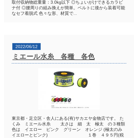
取付収納物総重量：3.0kg以下 ◎ちょいがけできるカラビ
ナ付 ◎腰周りの組み換えが簡単。ベルトに後から装着可能
なセフ着脱式 色々な形、材質で...
2022/06/12
ミエール水糸 各種 各色
東京都・足立区・舎人にある(有)サカエヤ金物店です。 た
くみ ミエール水糸 太さは 細 太 極太 の３種類
色は イエロー ピンク グリーン オレンジ (極太のみ
イエローとピンク) １巻 ４９５円(税