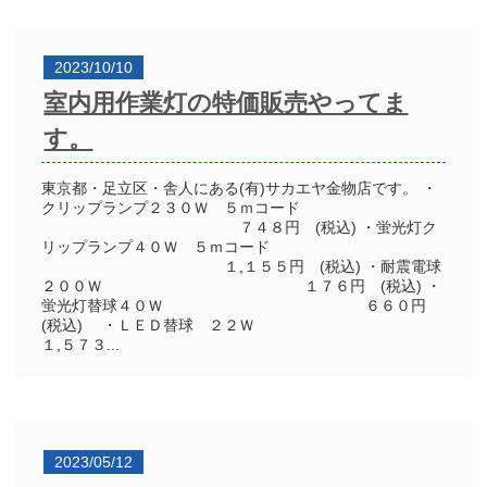
2023/10/10
室内用作業灯の特価販売やってま
す。
東京都・足立区・舎人にある(有)サカエヤ金物店です。 ・
クリップランプ２３０Ｗ ５ｍコード
７４８円 (税込) ・蛍光灯ク
リップランプ４０Ｗ ５ｍコード
１,１５５円 (税込) ・耐震電球
２００Ｗ １７６円 (税込) ・
蛍光灯替球４０Ｗ ６６０円
(税込) ・ＬＥＤ替球 ２２Ｗ
１,５７３...
2023/05/12