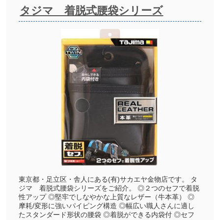
タジマ 着脱式腰袋シリーズ
東京都・足立区・舎人にある(有)サカエヤ金物店です。 タ
ジマ 着脱式腰袋シリーズをご紹介。 ◎２つのセフで着脱
性アップ ◎堅牢でしなやかな上質なレザー（牛本革） ◎
摩耗/変形に強いパイピング構造 ◎幅広い職人さんに適し
たスタンダード形状の腰袋 ◎着脱ができる内袋付 ◎セフ